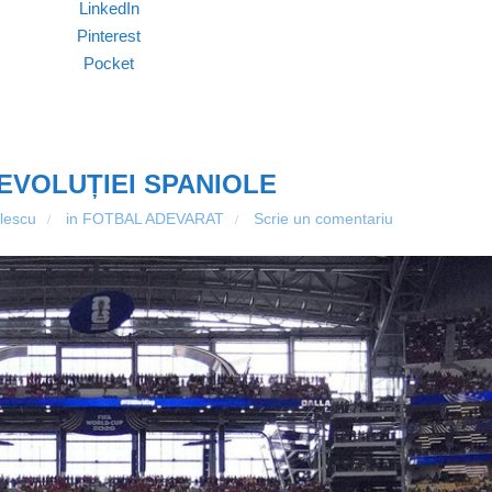
LinkedIn
Pinterest
Pocket
REVOLUȚIEI SPANIOLE
ulescu
in
FOTBAL ADEVARAT
Scrie un comentariu
/
/