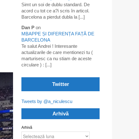
Simt un soi de dublu standard. De
acord cu tot ce a?i scris în articol.
Barcelona a pierdut dubla la [...]
Dan P
on
MBAPPE ȘI DIFERENȚA FAȚĂ DE
BARCELONA
Te salut Andrei ! Interesante
actualizarile de care mentionezi tu (
marturisesc ca nu stiam de aceste
circulare ) : [...]
Twitter
Tweets by @a_niculescu
Arhivă
Arhivă