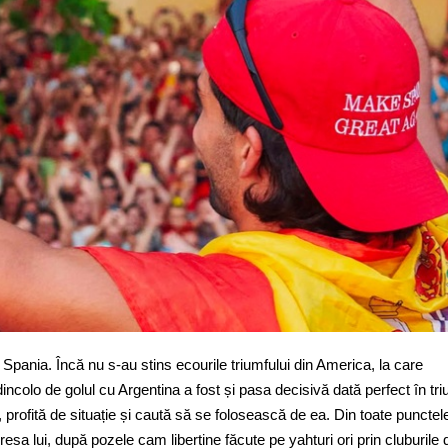
pania. Încă nu s-au stins ecourile triumfului din America, la care
dincolo de golul cu Argentina a fost și pasa decisivă dată perfect în tri
in, profită de situație și caută să se folosească de ea. Din toate punctel
esa lui, după pozele cam libertine făcute pe yahturi ori prin cluburile 