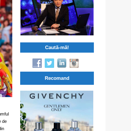
Caută-mă!
Recomand
umful
e de
din