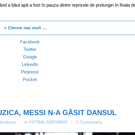
ând a băut apă a fost în pauza dintre reprizele de prelungiri în finala de
Citeste mai mult …
Facebook
Twitter
Google
LinkedIn
Pinterest
Pocket
UZICA, MESSI N-A GĂSIT DANSUL
Niculescu
in
FOTBAL ADEVARAT
1 Comentariu
/
/