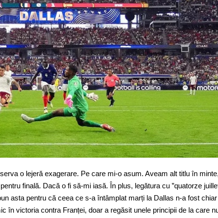
bserva o lejeră exagerare. Pe care mi-o asum. Aveam alt titlu în minte, 
ntru finală. Dacă o fi să-mi iasă. În plus, legătura cu ”quatorze juille
pun asta pentru că ceea ce s-a întâmplat marți la Dallas n-a fost chiar
c în victoria contra Franței, doar a regăsit unele principii de la care n