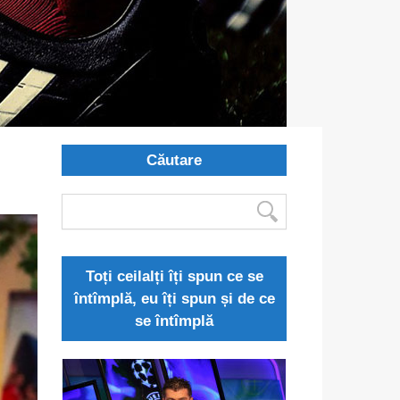
Căutare
Toți ceilalți îți spun ce se
întîmplă, eu îți spun și de ce
se întîmplă