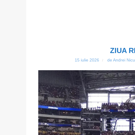
ZIUA 
15 iulie 2026
de Andrei Nic
/