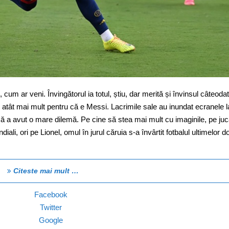
um ar veni. Învingătorul ia totul, știu, dar merită și învinsul câteoda
atât mai mult pentru că e Messi. Lacrimile sale au inundat ecranele l
 că a avut o mare dilemă. Pe cine să stea mai mult cu imaginile, pe jucă
ali, ori pe Lionel, omul în jurul căruia s-a învârtit fotbalul ultimelor d
Citeste mai mult …
Facebook
Twitter
Google