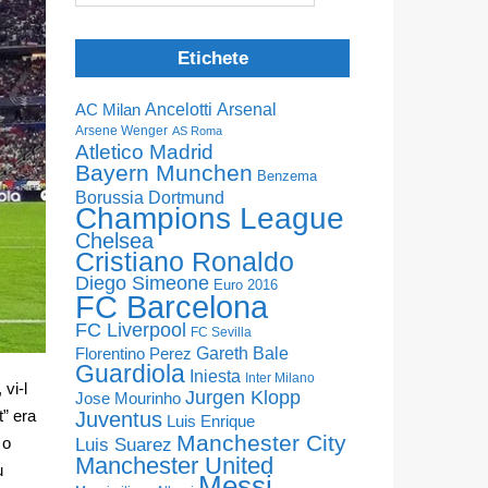
Etichete
Ancelotti
Arsenal
AC Milan
Arsene Wenger
AS Roma
Atletico Madrid
Bayern Munchen
Benzema
Borussia Dortmund
Champions League
Chelsea
Cristiano Ronaldo
Diego Simeone
Euro 2016
FC Barcelona
FC Liverpool
FC Sevilla
Florentino Perez
Gareth Bale
Guardiola
Iniesta
Inter Milano
vi-l
Jurgen Klopp
Jose Mourinho
t” era
Juventus
Luis Enrique
Manchester City
 o
Luis Suarez
Manchester United
u
Messi