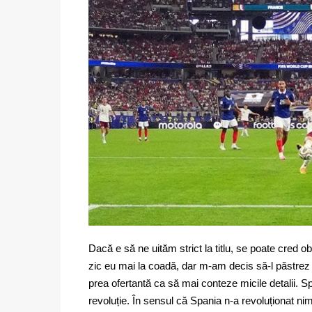
Dacă e să ne uităm strict la titlu, se poate cred o
zic eu mai la coadă, dar m-am decis să-l păstrez pe
prea ofertantă ca să mai conteze micile detalii. S
revoluție. În sensul că Spania n-a revoluționat nimi