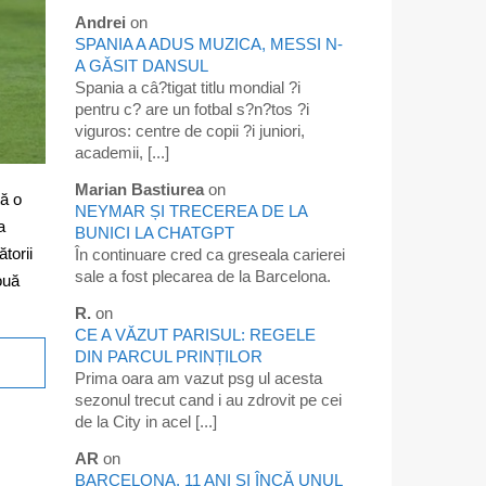
Andrei
on
SPANIA A ADUS MUZICA, MESSI N-
A GĂSIT DANSUL
Spania a câ?tigat titlu mondial ?i
pentru c? are un fotbal s?n?tos ?i
viguros: centre de copii ?i juniori,
academii, [...]
Marian Bastiurea
on
tă o
NEYMAR ȘI TRECEREA DE LA
a
BUNICI LA CHATGPT
torii
În continuare cred ca greseala carierei
sale a fost plecarea de la Barcelona.
ouă
R.
on
CE A VĂZUT PARISUL: REGELE
DIN PARCUL PRINȚILOR
Prima oara am vazut psg ul acesta
sezonul trecut cand i au zdrovit pe cei
de la City in acel [...]
AR
on
BARCELONA, 11 ANI ȘI ÎNCĂ UNUL