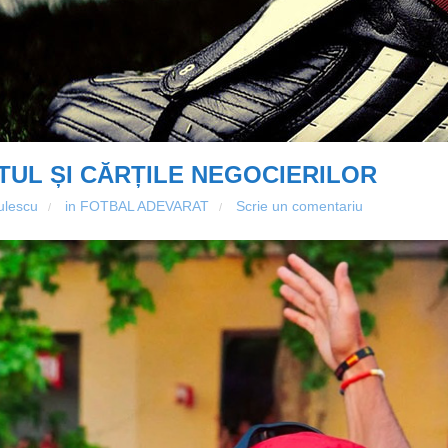
UL ȘI CĂRȚILE NEGOCIERILOR
ulescu
in
FOTBAL ADEVARAT
Scrie un comentariu
/
/